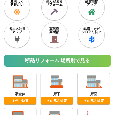
夏涼しく
住んだまま
耐震性能
冬暖かい
リフォーム
アップ
省エネ効果
高気密
結露・カビ
アップ
高断熱
シロアリ防止
断熱リフォーム 場所別で見る
家全体
床下
床面
１年中快適
冬の寒さ対策
冬の寒さ対策