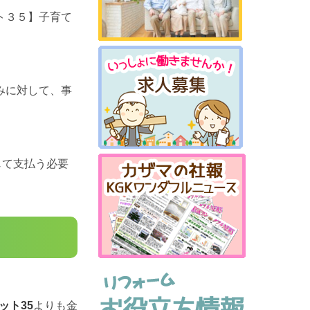
ト３５】子育て
。
みに対して、事
じて支払う必要
ット35
よりも金