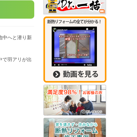
地中へと潜り新
中で羽アリが出