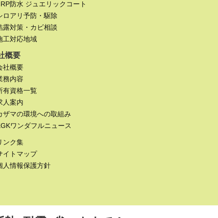
FRP防水 ジュエリックコート
シロアリ予防・駆除
結露対策・カビ相談
施工対応地域
社概要
会社概要
業務内容
所有資格一覧
求人案内
カザマの環境への取組み
KGKワンダフルニュース
リンク集
サイトマップ
個人情報保護方針